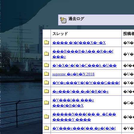
過去ログ
スレッド
投稿
���� �|�[���X�~�X
�N�
���B���B�A�� �R�s�[
�V�
���z
�}�X�^�[�}�C���h �U��
�I�
supreme �o�b�N 2018
�U�
�W�o���V�[�W���G���[
�X�
�o���}�� �s�[�R�[�g
�J�
�V���l�� ���z
�G�
���f�B�[�X
�����N���[�� �_�E��
�J�
�����Y ����
�V���v���[�� �p�[�J�[
�V�