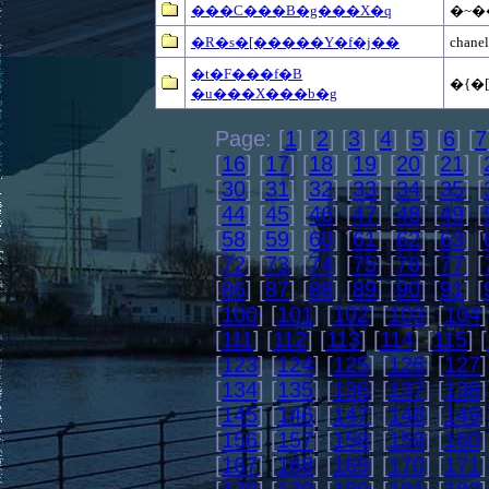
���C���B�g���X�q
�~�
�R�s�[�����Y�f�j��
chan
�t�F���f�B
�{�
�u���X���b�g
Page: [
1
] [
2
] [
3
] [
4
] [
5
] [
6
] [
7
[
16
] [
17
] [
18
] [
19
] [
20
] [
21
] [
[
30
] [
31
] [
32
] [
33
] [
34
] [
35
] [
[
44
] [
45
] [
46
] [
47
] [
48
] [
49
] [
[
58
] [
59
] [
60
] [
61
] [
62
] [
63
] [
[
72
] [
73
] [
74
] [
75
] [
76
] [
77
] [
[
86
] [
87
] [
88
] [
89
] [
90
] [
91
] [
[
100
] [
101
] [
102
] [
103
] [
104
]
[
111
] [
112
] [
113
] [
114
] [
115
] [
[
123
] [
124
] [
125
] [
126
] [
127
]
[
134
] [
135
] [
136
] [
137
] [
138
]
[
145
] [
146
] [
147
] [
148
] [
149
]
[
156
] [
157
] [
158
] [
159
] [
160
]
[
167
] [
168
] [
169
] [
170
] [
171
]