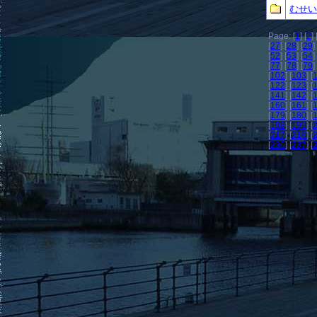
むせい
Page: [
1
] [
2
] 
[
27
] [
28
] [
29
] 
[
52
] [
53
] [
54
] 
[
77
] [
78
] [
79
] 
[
102
] [
103
] [
[
122
] [
123
] [
[
141
] [
142
] [
[
160
] [
161
] [
[
179
] [
180
] [
[
198
] [
199
] [
[
217
] [
218
] [
[
236
] [
237
] [