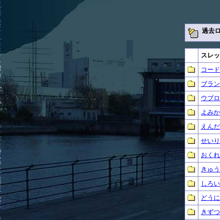
過去
スレッ
コード
ブラン
ウブロ
よみか
えんだ
せいり
おくれ
きゅう
しろい
どうに
きずつ