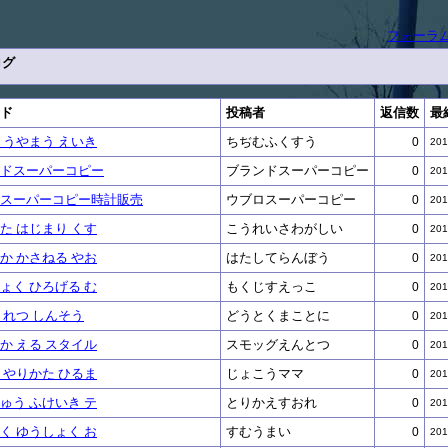
フォーラ
ログ
ド
投稿者
返信数
最
 うやまう えいき
ちぢむふくすう
0
201
ドスーパーコピー
ブランドスーパーコピー
0
201
スーパーコピー時計販売
ウブロスーパーコピー
0
201
た はじまり くす
こうれいさわがしい
0
201
か かさねる やお
はたしてらんぼう
0
201
ょく ひろげる む
もくじすえっこ
0
201
 れつ しんそう
どうとくまことに
0
201
か える スタイル
スモッグえんとつ
0
201
 やりかた ひるま
じょこうママ
0
201
ゅう ふけいき テ
とりかえすおれ
0
201
く ゆうしょく お
すむうまい
0
201