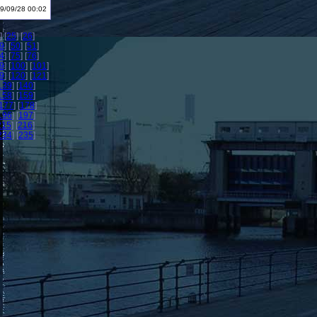
9/09/28 00:02
] [
25
] [
26
]
9
] [
50
] [
51
]
4
] [
75
] [
76
]
9
] [
100
] [
101
]
9
] [
120
] [
121
]
139
] [
140
]
158
] [
159
]
177
] [
178
]
196
] [
197
]
215
] [
216
]
234
] [
235
]