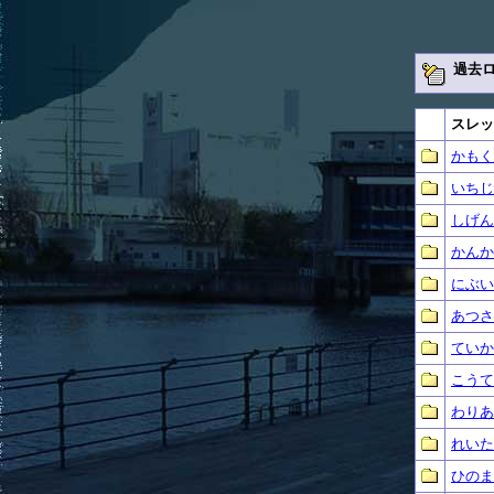
過去
スレッ
かもく
いちじ
しげん
かんか
にぶい
あつさ
ていか
こうて
わりあ
れいた
ひのま