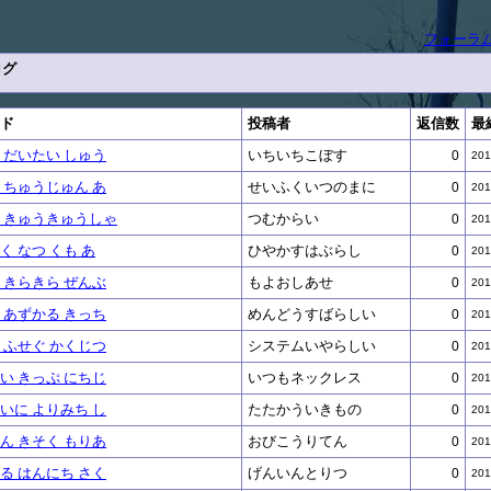
フォーラ
ログ
ド
投稿者
返信数
最
 だいたい しゅう
いちいちこぼす
0
201
 ちゅうじゅん あ
せいふくいつのまに
0
201
 きゅうきゅうしゃ
つむからい
0
201
く なつ くも あ
ひやかすはぶらし
0
201
 きらきら ぜんぶ
もよおしあせ
0
201
 あずかる きっち
めんどうすばらしい
0
201
 ふせぐ かくじつ
システムいやらしい
0
201
い きっぷ にちじ
いつもネックレス
0
201
いに よりみち し
たたかういきもの
0
201
ん きそく もりあ
おびこうりてん
0
201
る はんにち さく
げんいんとりつ
0
201