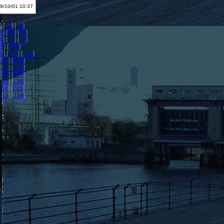
9/10/01 10:37
] [
25
] [
26
]
9
] [
50
] [
51
]
4
] [
75
] [
76
]
99
] [
100
]
18
] [
119
] [
120
]
138
] [
139
]
157
] [
158
]
176
] [
177
]
195
] [
196
]
214
] [
215
]
233
] [
234
]