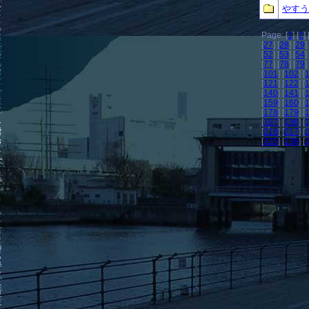
やすう
Page: [
1
] [
2
] 
[
27
] [
28
] [
29
] 
[
52
] [
53
] [
54
] 
[
77
] [
78
] [
79
] 
[
101
] [
102
] [
[
121
] [
122
] [
[
140
] [
141
] [
[
159
] [
160
] [
[
178
] [
179
] [
[
197
] [
198
] [
[
216
] [
217
] [
[
235
] [
236
] [