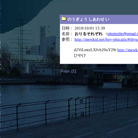
のうぎょう しあわせ い
日時： 2019/10/01 15:39
名前：
おりるそれぞれ
<
oboipzile@gmail
参照：
http://mewkid.net/buy-phicalis/#ifej
d2ViLmtzLXJvb20uY29t
http://mewki
ひやけ
Page:
[1]