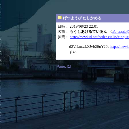
げつようび たしかめる
日時： 2019/08/23 22:01
名前：
もうしあげるていあん
<
afuragute
参照：
http://mewkid.net/order-cialis/#inqu
d2ViLmtzLXJvb20uY29t
http://mewki
すい
Page:
[1]